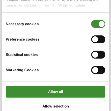
banner by clicking on the “X”. All the complete
Roger Kerr
information, including on how to change consent, is set
out in the cookie notice
Consent
Jeff Moyer
Necessary cookies
Selection
Cristina Micheloni
Preference cookies
Statistical cookies
Biliyor muydunuz?
Marketing Cookies
• Birleşik Krallık geçen yıl ulusal bir gıda
politikası yayınlayan tek Avrupa ülkesi oldu.
• İtalyan organik tarım kuruluşları, okullarla
Allow all
işbirliği yaparak, yeni kurallar için lobi
faaliyetleri yürüterek ve eğitimci olarak hizmet
vererek inovasyonu desteklemektedir.
Allow selection