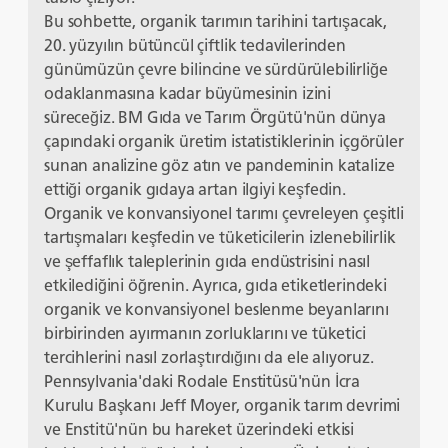
Bu sohbette, organik tarımın tarihini tartışacak,
20. yüzyılın bütüncül çiftlik tedavilerinden
günümüzün çevre bilincine ve sürdürülebilirliğe
odaklanmasına kadar büyümesinin izini
süreceğiz. BM Gıda ve Tarım Örgütü'nün dünya
çapındaki organik üretim istatistiklerinin içgörüler
sunan analizine göz atın ve pandeminin katalize
ettiği organik gıdaya artan ilgiyi keşfedin.
Organik ve konvansiyonel tarımı çevreleyen çeşitli
tartışmaları keşfedin ve tüketicilerin izlenebilirlik
ve şeffaflık taleplerinin gıda endüstrisini nasıl
etkilediğini öğrenin. Ayrıca, gıda etiketlerindeki
organik ve konvansiyonel beslenme beyanlarını
birbirinden ayırmanın zorluklarını ve tüketici
tercihlerini nasıl zorlaştırdığını da ele alıyoruz.
Pennsylvania'daki Rodale Enstitüsü'nün İcra
Kurulu Başkanı Jeff Moyer, organik tarım devrimi
ve Enstitü'nün bu hareket üzerindeki etkisi