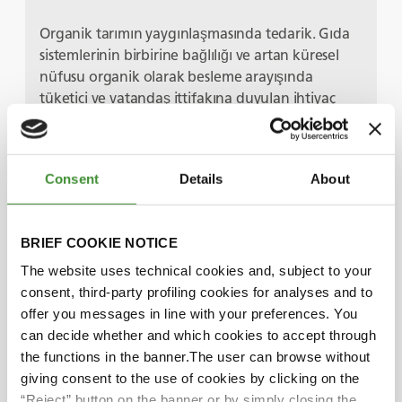
Organik tarımın yaygınlaşmasında tedarik. Gıda
sistemlerinin birbirine bağlılığı ve artan küresel
nüfusu organik olarak besleme arayışında
tüketici ve vatandaş ittifakına duyulan ihtiyaç
hakkında bilgi edinin.
Bu bölüm, küresel organik tarım trendinin
arkasındaki katmanları ve bunun sağlık, çevre ve
Consent
Details
About
gıda üretimi üzerindeki etkisini ortaya çıkarırken
derin içgörülerle dolu bir bölüm. Kaçırmak
istemeyeceğiniz ufuk açıcı bir sohbet!
BRIEF COOKIE NOTICE
The website uses technical cookies and, subject to your
consent, third-party profiling cookies for analyses and to
Başrol Oyuncuları
offer you messages in line with your preferences. You
can decide whether and which cookies to accept through
the functions in the banner.The user can browse without
Barbara Bray
giving consent to the use of cookies by clicking on the
“Reject” button on the banner or by simply closing the