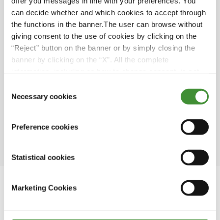
offer you messages in line with your preferences. You
can decide whether and which cookies to accept through
• İklim değişikliği, tüm ülkeleri ve kıtaları
the functions in the banner.The user can browse without
etkileyen küresel bir sorundur ve hava
giving consent to the use of cookies by clicking on the
modellerinde değişikliklere ve hava olaylarının
“Reject” button on the banner or by simply closing the
şiddetinde artışa yol açmaktadır
banner by clicking on the “X”. All the complete
information, including on how to change consent, is set
• Tarım, karbondioksit, metan ve azot oksit
out in the cookie notice
dahil olmak üzere yıllık sera gazı
Consent
Necessary cookies
emisyonlarının önemli bir kısmına (beşte biri
Selection
ile dörtte biri arasında olduğu tahmin
edilmektedir) katkıda bulunarak sektörün
Preference cookies
iklim değişikliğindeki rolünü vurgulamaktadır
Statistical cookies
Marketing Cookies
Bu dizide