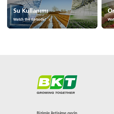
Su Kullanımı
Or
Watch the Episode!
Wat
Bizimle iletişime geçin