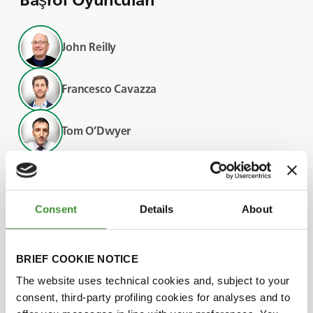
John Reilly
Francesco Cavazza
Tom O’Dwyer
Lisa Bellocchi
Consent
Details
About
Biliyor muydunuz?
BRIEF COOKIE NOTICE
• Dünya Günü her yıl 22 Nisan'da kutlanmakta
The website uses technical cookies and, subject to your
ve çevrenin korunmasının öneminin
consent, third-party profiling cookies for analyses and to
hatırlatılmasına hizmet etmektedir.