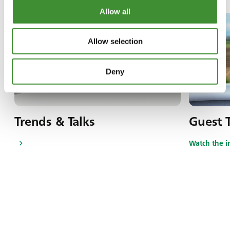
Allow all
Allow selection
Deny
Trends & Talks
Guest T
Watch the i