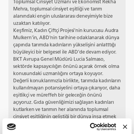
Toplumsal Cinsiyet Uzmanı ve Ekonomist Rekha
Mehra, toplumsal cinsiyet eşitliği ve tarım
alanındaki engin uluslararası deneyimiyle bize
uzaktan katılıyor.
Keşfimiz, Kadın Çiftçi Projesi'nin kurucusu Audra
Mulkern'in, ABD'nin tarihine odaklanarak dünya
çapında tarımda kadınların yükselişini anlatttığı
büyüleyici bir belgesel ile ABD'de devam ediyor.
BKT Avrupa Genel Müdürü Lucia Salmaso,
sektörde kapsayıcılığın önünü açarak örnek olma
konusundaki uzmanlığını ortaya koyuyor.
Değerli konuklarımızla birlikte, tarımda kadınların
kullanılmayan potansiyelini ortaya çıkarıyor, daha
eşitlikçi ve müreffeh bir geleceğin önünü
açıyoruz. Gıda güvenliğimizi sağlayan kadınları
kutlarken ve tarımın her alanında toplumsal
cinsiyet eşitliğinin geliştiği bir dünya inşa etmek
için çabalarken bize katılın.