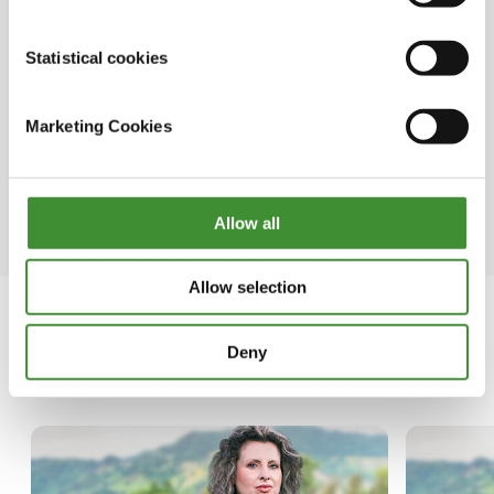
• Günümüz kadınları, gelecek nesil kadınlar
için ilham kaynağı olmaktadır.
Statistical cookies
• Gelişmekte olan ülkelerdeki kadın çiftçilere
eşit kaynak sağlanması, tarımsal üretimde
Marketing Cookies
%4'e varan potansiyel bir artışa yol açabilir.
• Kadınların çiftçilikteki rolüne ilişkin bir kabul
eksikliği söz konusudur.
Allow all
Allow selection
Deny
Bu dizide