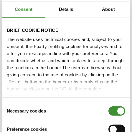
Consent
Details
About
Başrol Oyuncuları
BRIEF COOKIE NOTICE
Svetla Garbeshkova
The website uses technical cookies and, subject to your
consent, third-party profiling cookies for analyses and to
offer you messages in line with your preferences. You
Audra Mulkern
can decide whether and which cookies to accept through
the functions in the banner.The user can browse without
Rekha Mehra
giving consent to the use of cookies by clicking on the
“Reject” button on the banner or by simply closing the
banner by clicking on the “X”. All the complete
Lucia Salmaso
information, including on how to change consent, is set
out in the cookie notice
Consent
Necessary cookies
Selection
Biliyor muydunuz?
Preference cookies