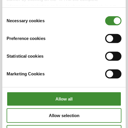
information, including on how to change consent, is set
out in the cookie notice
Consent
Rekha Mehra
Necessary cookies
Selection
Lucia Salmaso
Preference cookies
Statistical cookies
Sabias?
Marketing Cookies
● Há uma falta de reconhecimento do papel
das mulheres na agricultura
● Fornecer recursos iguais para as mulheres
Allow all
agricultoras nos países em desenvolvimento
poderia levar a um aumento potencial de até
4% na produção agrícola.
Allow selection
● As mulheres de hoje servem de inspiração