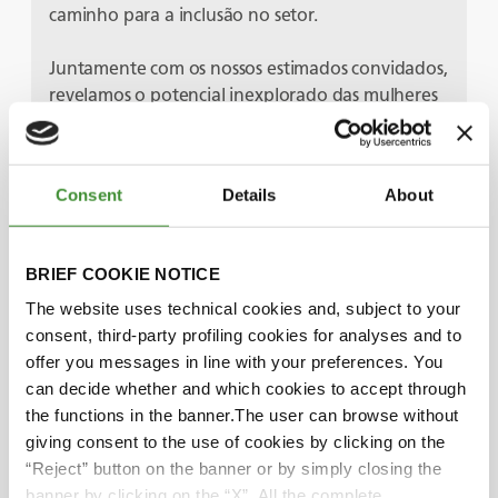
caminho para a inclusão no setor.
Juntamente com os nossos estimados convidados,
revelamos o potencial inexplorado das mulheres
na agricultura, abrindo caminho para um futuro
mais equitativo e próspero. Junte-se a nós para
homenagearmos as mulheres que contribuem
Consent
Details
About
para a nossa segurança alimentar e para construir
um mundo onde a igualdade de género
prospere em todos os aspetos da agricultura.
BRIEF COOKIE NOTICE
The website uses technical cookies and, subject to your
consent, third-party profiling cookies for analyses and to
Protagonistas
offer you messages in line with your preferences. You
can decide whether and which cookies to accept through
the functions in the banner.The user can browse without
Svetla Garbeshkova
giving consent to the use of cookies by clicking on the
“Reject” button on the banner or by simply closing the
banner by clicking on the “X”. All the complete
Audra Mulkern