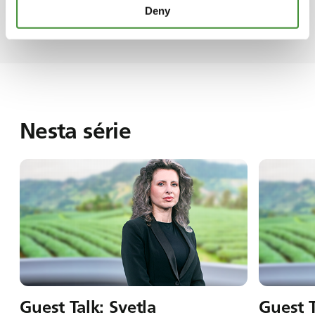
Deny
para as futuras gerações de mulheres.
Nesta série
Guest Talk: Svetla
Guest 