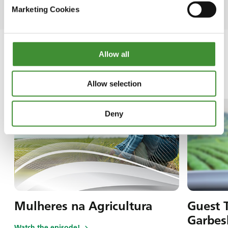
Marketing Cookies
Allow all
Nesta série
Allow selection
Deny
Mulheres na Agricultura
Guest T
Garbes
Watch the episode!