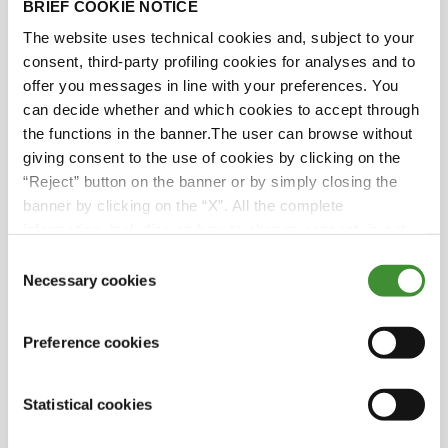
BRIEF COOKIE NOTICE
The website uses technical cookies and, subject to your
consent, third-party profiling cookies for analyses and to
Sabias?
offer you messages in line with your preferences. You
can decide whether and which cookies to accept through
the functions in the banner.The user can browse without
● A maioria dos colaboradores da BKT Europe
giving consent to the use of cookies by clicking on the
são mulheres e contribuem de forma
“Reject” button on the banner or by simply closing the
qualitativa para a organização.
banner by clicking on the “X”. All the complete
● A BKT Europe tem apoiado as mulheres na
information, including on how to change consent, is set
agricultura, organizando concursos para
out in the cookie notice
Consent
mulheres empresárias e participando
Necessary cookies
Selection
ativamente em iniciativas como a Conferência
das Mulheres na Agricultura.
Preference cookies
● Lucia Salmaso, Diretora-Geral da BKT
Europe, é a prova de que as mulheres podem
Statistical cookies
ser bem-sucedidas na indústria e encontrar o
seu próprio caminho para o sucesso.