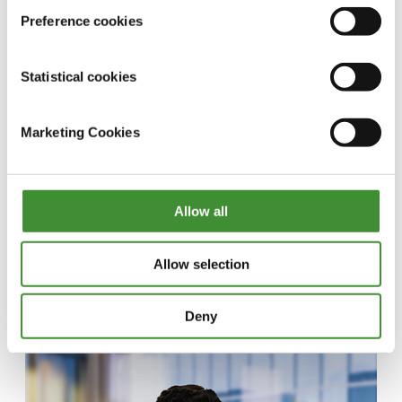
Preference cookies
Statistical cookies
Marketing Cookies
Allow all
Inspiring Talk com Piero
Torassa
Allow selection
Assista agora
Deny