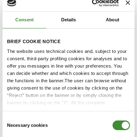
Consent
Details
About
BRIEF COOKIE NOTICE
Inspiring Talk com Dilip
The website uses technical cookies and, subject to your
Vaidya
consent, third-party profiling cookies for analyses and to
Assista agora
offer you messages in line with your preferences. You
can decide whether and which cookies to accept through
the functions in the banner.The user can browse without
giving consent to the use of cookies by clicking on the
“Reject” button on the banner or by simply closing the
banner by clicking on the “X”. All the complete
information, including on how to change consent, is set
out in the cookie notice
Consent
Necessary cookies
Selection