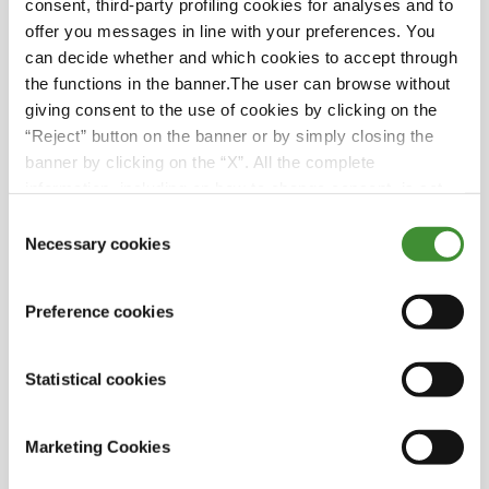
consent, third-party profiling cookies for analyses and to
будет процветать во всех сферах сельского
offer you messages in line with your preferences. You
хозяйства.
can decide whether and which cookies to accept through
the functions in the banner.The user can browse without
giving consent to the use of cookies by clicking on the
Главные герои
“Reject” button on the banner or by simply closing the
banner by clicking on the “X”. All the complete
information, including on how to change consent, is set
Svetla Garbeshkova
out in the cookie notice
Consent
Necessary cookies
Selection
Audra Mulkern
Preference cookies
Rekha Mehra
Statistical cookies
Lucia Salmaso
Marketing Cookies