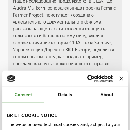
Наше исследование продолжается в США, где
Audra Mulkern, основательница проекта Female
Farmer Project, приступает к созданию
увлекательного документального фильма,
рассказывающего о становлении женщин в
сельском хозяйстве по всему миру, уделяя
особое внимание истории США. Lucia Salmaso,
Управляющий Директор BKT Europe, поделится
своим опытом в том, как подавать пример,
прокладывая путь к инклюзивности в отрасли.
Вместе с нашими уважаемыми гостями мы
раскроем нераскрытый потенциал женщин в
сельском хозяйстве, создавая условия для
Consent
Details
About
более справедливого и процветающего
будущего. Присоединяйтесь к нам, мы чествуем
женщин, обеспечивающих нашу
BRIEF COOKIE NOTICE
продовольственную безопасность, и стремимся
The website uses technical cookies and, subject to your
построить мир, в котором гендерное равенство