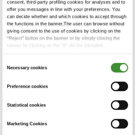
Xtractor Южная Африка
consent, third-party profiling cookies for analyses and to
offer you messages in line with your preferences. You
Смотреть сейчас
can decide whether and which cookies to accept through
the functions in the banner.The user can browse without
giving consent to the use of cookies by clicking on the
“Reject” button on the banner or by simply closing the
banner by clicking on the “X”. All the complete
information, including on how to change consent, is set
out in the cookie notice
Consent
Necessary cookies
Selection
Preference cookies
Statistical cookies
Marketing Cookies