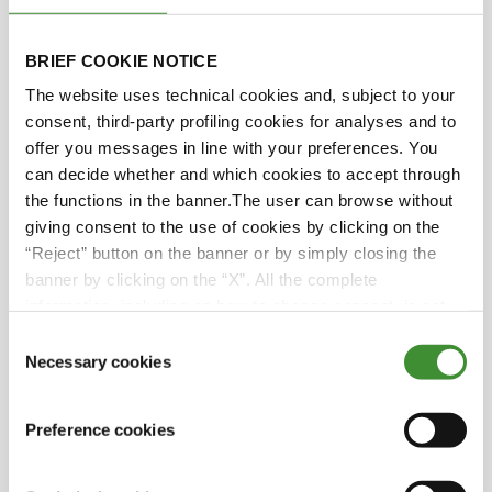
Matthew Tilt
BRIEF COOKIE NOTICE
Diana Lenzi
The website uses technical cookies and, subject to your
consent, third-party profiling cookies for analyses and to
offer you messages in line with your preferences. You
Scott Downey
can decide whether and which cookies to accept through
the functions in the banner.The user can browse without
Giorgia Scaglia
giving consent to the use of cookies by clicking on the
“Reject” button on the banner or by simply closing the
banner by clicking on the “X”. All the complete
information, including on how to change consent, is set
Biliyor muydunuz?
out in the cookie notice
Consent
Necessary cookies
Selection
• Ortalama bir çiftçilik kariyerinin 45 ila 50 yıl
sürebileceğini biliyor muydunuz?
Preference cookies
• Çiftçilerin yaklaşık üçte birinin önümüzdeki
15 yıl içinde emekli olması muhtemeldir, bu da