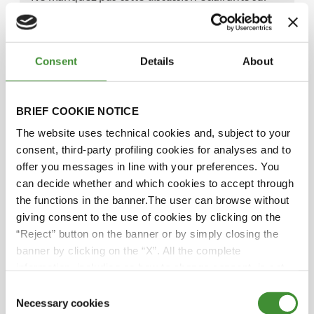
l’avenir de l’agriculture et les personnes
passionnées qui la façonnent.
Consent
Details
About
Les protagonistes
BRIEF COOKIE NOTICE
The website uses technical cookies and, subject to your
Matthew Tilt
consent, third-party profiling cookies for analyses and to
offer you messages in line with your preferences. You
Diana Lenzi
can decide whether and which cookies to accept through
the functions in the banner.The user can browse without
giving consent to the use of cookies by clicking on the
Scott Downey
“Reject” button on the banner or by simply closing the
banner by clicking on the “X”. All the complete
Giorgia Scaglia
information, including on how to change consent, is set
out in the cookie notice
Consent
Necessary cookies
Selection