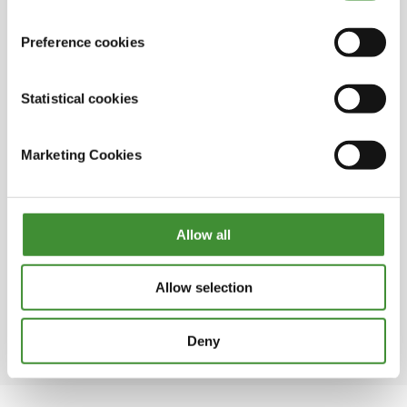
Le saviez vous?
Preference cookies
Saviez-vous que la carrière agricole moyenne
peut durer de 45 à 50 ans?
Statistical cookies
Selon une étude de l’Université Purdue, 36%
Marketing Cookies
des agriculteurs pensent être au-dessus de la
moyenne, ce qui démontre leur confiance
dans la technologie agricole.
Allow all
Environ un tiers des agriculteurs sont
susceptibles de prendre leur retraite au cours
des 15 prochaines années, ce qui indique une
Allow selection
importante transition de transition dans
l’économie agricole.
Deny