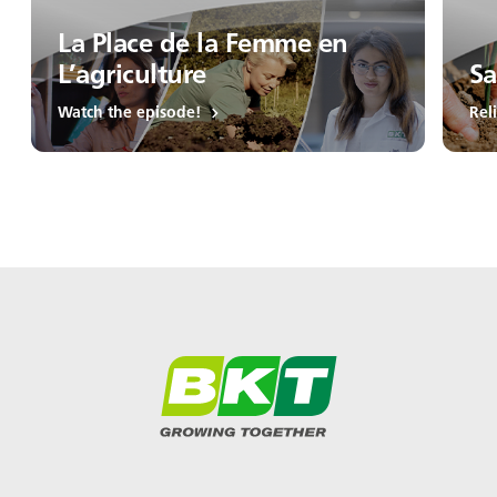
La Place de la Femme en
L’agriculture
Sa
Watch the episode!
Rel