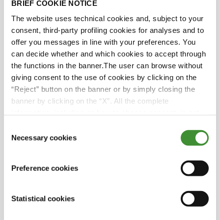
BRIEF COOKIE NOTICE
The website uses technical cookies and, subject to your
Le saviez vous?
consent, third-party profiling cookies for analyses and to
offer you messages in line with your preferences. You
can decide whether and which cookies to accept through
La révolution agricole s’est produite il y a
the functions in the banner.The user can browse without
environ 12000 ans, signifiant la transition des
giving consent to the use of cookies by clicking on the
sociétés de chasseurs-cueilleurs aux
“Reject” button on the banner or by simply closing the
communautés agricoles établies.
banner by clicking on the “X”. All the complete
information, including on how to change consent, is set
La révolution verte a introduit des engrais et
out in the cookie notice
des produits chimiques dans l’agriculture, ce
Consent
Necessary cookies
qui a entraîné des rendements plus élevés et la
Selection
capacité de soutenir une population
croissante.
Preference cookies
L’agrotechnologie, la quatrième révolution
agricole, intègre la technologie dans
Statistical cookies
l’agriculture, comme l’analyse des données,
l’intelligence artificielle, l’automatisation et