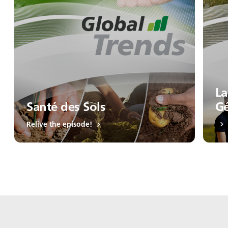
La
Santé des Sols
Gé
Relive the episode!