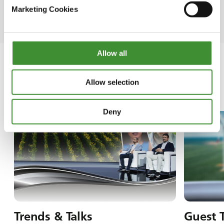
l’autonomie.
Marketing Cookies
Allow all
Allow selection
Dans cette série
Deny
Trends & Talks
Guest 