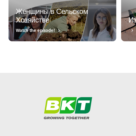
Женщины в Сельском
Хозяйстве
И
Watch the episode!