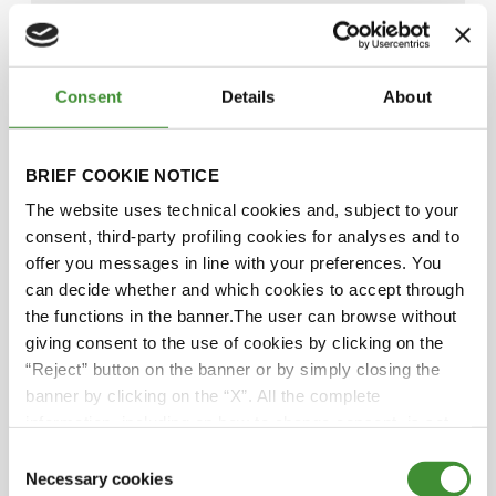
И, наконец, мы отправляемся в Италию, где
Cristina Micheloni из Итальянской Ассоциации
Органического Земледелия рассказывает о
Consent
Details
About
важнейшей роли государственных закупок в
развитии органического земледелия. Узнайте о
взаимосвязи продовольственных систем и
BRIEF COOKIE NOTICE
необходимости объединения усилий
потребителей и граждан в стремлении
The website uses technical cookies and, subject to your
накормить растущее население планеты
consent, third-party profiling cookies for analyses and to
экологически чистыми продуктами питания.
offer you messages in line with your preferences. You
can decide whether and which cookies to accept through
В этом выпуске мы раскроем все тонкости
the functions in the banner.The user can browse without
глобальных трендов органического земледелия
giving consent to the use of cookies by clicking on the
и их влияние на здоровье, окружающую среду и
“Reject” button on the banner or by simply closing the
производство продуктов питания. Это
banner by clicking on the “X”. All the complete
познавательная беседа, которую вы не захотите
information, including on how to change consent, is set
пропустить!
out in the cookie notice
Consent
Necessary cookies
Selection