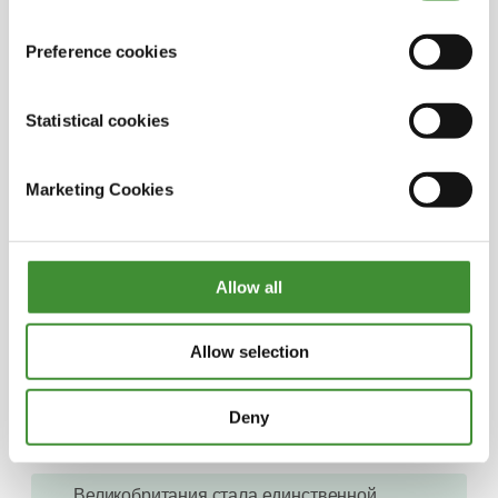
Главные герои
Preference cookies
Statistical cookies
Barbara Bray
Marketing Cookies
Roger Kerr
Jeff Moyer
Allow all
Cristina Micheloni
Allow selection
Deny
Вы знали?
Великобритания стала единственной