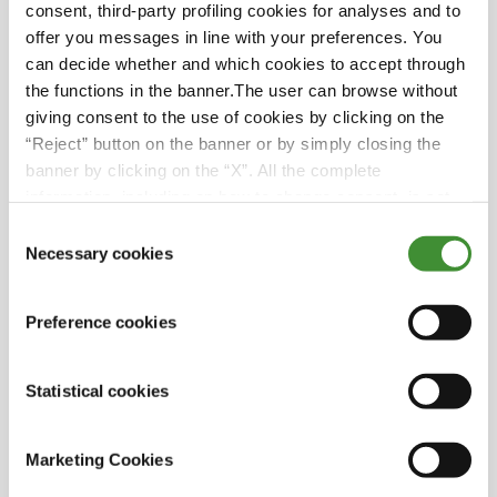
consent, third-party profiling cookies for analyses and to
instructive que vous ne voudrez pas manquer!
offer you messages in line with your preferences. You
can decide whether and which cookies to accept through
the functions in the banner.The user can browse without
giving consent to the use of cookies by clicking on the
Les protagonistes
“Reject” button on the banner or by simply closing the
banner by clicking on the “X”. All the complete
information, including on how to change consent, is set
Barbara Bray
out in the cookie notice
Consent
Necessary cookies
Selection
Roger Kerr
Preference cookies
Jeff Moyer
Statistical cookies
Cristina Micheloni
Marketing Cookies