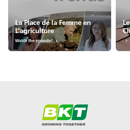
La Place de la Femme en
Le
L’agriculture
Cl
Watch the episode!