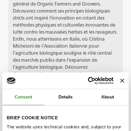
général de Organic Farmers and Growers.
Découvrez comment ses principes biologiques
stricts ont inspiré l'innovation en créant des
méthodes physiques et culturelles innovantes de
lutte contre les mauvaises herbes et les ravageurs.
Enfin, nous atterrissons en Italie, où Cristina
Micheloni de l’Association italienne pour
l’agriculture biologique souligne le rôle central
des marchés publics dans l’expansion de
l’agriculture biologique. Découvrez
l’interconnexion des systèmes alimentaires et la
nécessité d’une alliance de consommateurs et de
citoyens pour nourrir une population mondiale
croissante de manière organique.
Consent
Details
About
Il s’agit d’un épisode riche en idées profondes,
alors que nous décomposons les couches derrière
la tendance mondiale de l’agriculture biologique
BRIEF COOKIE NOTICE
et son impact sur la santé, l’environnement et la
The website uses technical cookies and, subject to your
production alimentaire. C’est une conversation