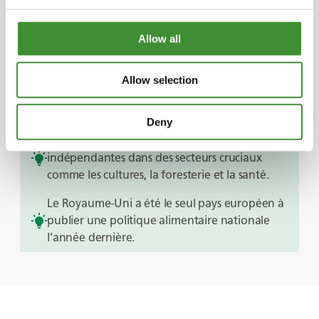
Le saviez-vous ?
Allow all
Les organisations italiennes d’agriculture
biologique soutiennent l’innovation en
collaborant avec les écoles, en faisant pression
Allow selection
pour de nouvelles règles et en agissant en tant
qu’éducateurs.
Deny
Depuis 40 ans, l’ORC mène des recherches
indépendantes dans des secteurs cruciaux
comme les cultures, la foresterie et la santé.
Le Royaume-Uni a été le seul pays européen à
publier une politique alimentaire nationale
l’année dernière.