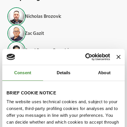
Nicholas Brozovic
Zac Gazit
Asad Sarwar Qureshi
Adriano Battilani
Consent
Details
About
Le saviez vous?
BRIEF COOKIE NOTICE
The website uses technical cookies and, subject to your
consent, third-party profiling cookies for analyses and to
Bien que seulement 20% des terres cultivées
offer you messages in line with your preferences. You
dans le monde soient irriguées, elle produit
can decide whether and which cookies to accept through
40% de l’approvisionnement alimentaire