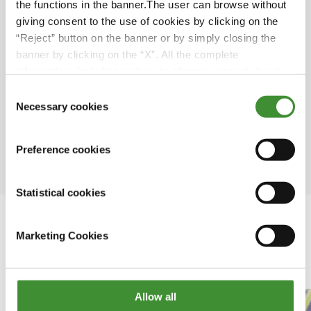
the functions in the banner.The user can browse without
mondial.
giving consent to the use of cookies by clicking on the
En Inde, près d’un cinquième de la
“Reject” button on the banner or by simply closing the
consommation totale d’électricité est utilisé
banner by clicking on the “X”. All the complete
pour pomper les eaux souterraines pour
information, including on how to change consent, is set
l’irrigation.
out in the cookie notice
Consent
Necessary cookies
Selection
L’agriculture consomme 70% de l’eau douce
de la planète. Ce secteur consomme 44% des
ressources en eau douce en Europe.
Preference cookies
Statistical cookies
Marketing Cookies
Dans cette série
Allow all