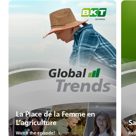
La Place de la Femme en
L’agriculture
Sa
Watch the episode!
Rel