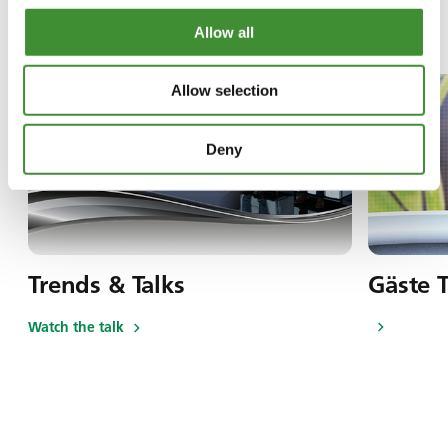
In dieser Serie
Allow all
Allow selection
Deny
Trends & Talks
Gäste T
Watch the talk