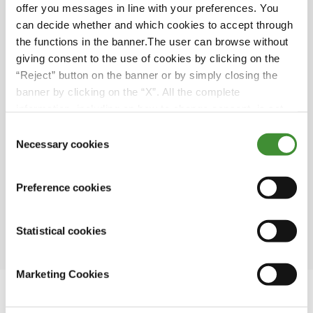
offer you messages in line with your preferences. You
can decide whether and which cookies to accept through
Obwohl nur 20 % des weltweiten Ackerlandes
the functions in the banner.The user can browse without
bewässert werden, werden hier 40 % der
giving consent to the use of cookies by clicking on the
weltweiten Nahrungsmittelversorgung
“Reject” button on the banner or by simply closing the
produziert.
banner by clicking on the “X”. All the complete
information, including on how to change consent, is set
In Indien wird fast ein Fünftel des gesamten
out in the cookie notice
Stromverbrauchs für die Grundwasserpumpe
Consent
zur Bewässerung verwendet.
Necessary cookies
Selection
Die Landwirtschaft verbraucht 70 % des
Preference cookies
weltweiten Süßwassers. Dieser Sektor
verbraucht 44 % der Süßwasserressourcen in
Europa.
Statistical cookies
Marketing Cookies