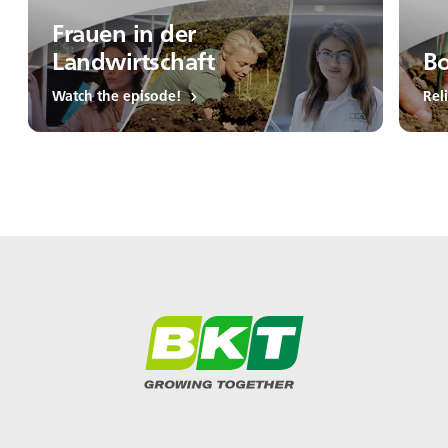
Frauen in der
Landwirtschaft
B
Watch the episode!
Rel