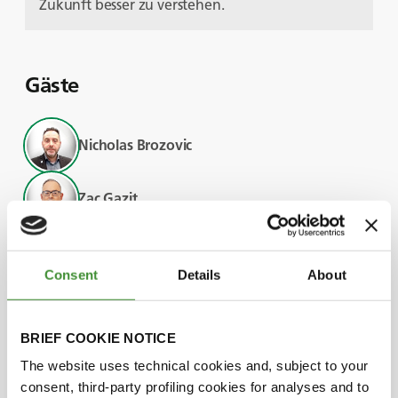
Zukunft besser zu verstehen.
Gäste
Nicholas Brozovic
Zac Gazit
Asad Sarwar Qureshi
Consent
Details
About
Adriano Battilani
BRIEF COOKIE NOTICE
The website uses technical cookies and, subject to your
Wussten Sie?
consent, third-party profiling cookies for analyses and to