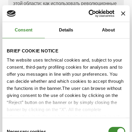
этой области: как использовать революционные
технологии (включая электротранспорт),
основанные на сложной химии аккумуляторов,
ветряные турбины и потребительскую
Consent
Details
About
электронику без денежных расходов и
экологических издержек, связанных с добычей
металлов и минерального сырья? Александер
BRIEF COOKIE NOTICE
Аллен, приветствуем вас в студии Global Trends.
Александр, добро пожаловать на шоу!
The website uses technical cookies and, subject to your
consent, third-party profiling cookies for analyses and to
Спасибо за приглашение.
offer you messages in line with your preferences. You
can decide whether and which cookies to accept through
Мы бы хотели узнать подробности. Как ваша
the functions in the banner.The user can browse without
технология способна решить эту проблему?
giving consent to the use of cookies by clicking on the
“Reject” button on the banner or by simply closing the
Во-первых, еще раз спасибо за приглашение.
banner by clicking on the “X”. All the complete
Мы основали Nth Cycle, когда осознали
information, including on how to change consent, is set
потребность в новых способах обеспечения
out in the cookie notice
Consent
постоянно растущего спроса на важные
Necessary cookies