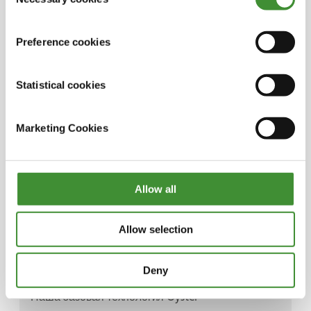
Selection
металлы. Мы переосмысливаем методы добычи
и повторного использования металлов, в том
Preference cookies
числе тех, которые уже в обращении. Название
компании связано с нашим стремлением
использовать критически важные металлы энное
Statistical cookies
количество раз. Наш генеральный директор
обратил внимание на проблему с
Marketing Cookies
энергопереходом. В настоящее время добыча и
очистка требуют огромного количества энергии,
больших масштабов и экологических издержек.
Мы хотим переосмыслить добычу металлов,
Allow all
локализуя процессы и уменьшая количество
энергии для очистки материалов. Не важно,
Allow selection
добываем ли мы их или регенерируем в
городских условиях, для дальнейшей очистки
нам приходится отправлять их далеко за
Deny
границу.
Наша базовая технология Oyster