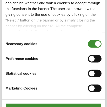
can decide whether and which cookies to accept through
Four Bar S — это семейный бизнес,
the functions in the banner.The user can browse without
основанный в 1986 году родителями Chad
giving consent to the use of cookies by clicking on the
Schmidt.
“Reject” button on the banner or by simply closing the
banner by clicking on the “X”. All the complete
То, что начиналось как небольшая
information, including on how to change consent, is set
подработка в Arlington, Kansas, теперь
out in the cookie notice
Consent
превратилось в масштабное предприятие,
Necessary cookies
Selection
охватывающее 400 миль от Oklahoma до
Nebraska!
Preference cookies
С момента перехода на новые шины
RIDEMAX FL 693 M в Four Bar S не произошло
Statistical cookies
ни одного повреждения борта за более чем
год эксплуатации.
Marketing Cookies
Они используют органические удобрения для
операций по обработке почвы.
Four Bar S доверяет шинам BKT за их