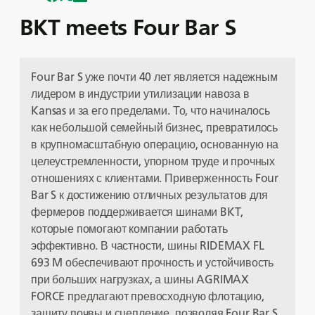
BKT meets Four Bar S
Four Bar S уже почти 40 лет является надежным
лидером в индустрии утилизации навоза в
Kansas и за его пределами. То, что начиналось
как небольшой семейный бизнес, превратилось
в крупномасштабную операцию, основанную на
целеустремленности, упорном труде и прочных
отношениях с клиентами. Приверженность Four
Bar S к достижению отличных результатов для
фермеров поддерживается шинами BKT,
которые помогают компании работать
эффективно. В частности, шины RIDEMAX FL
693 M обеспечивают прочность и устойчивость
при больших нагрузках, а шины AGRIMAX
FORCE предлагают превосходную флотацию,
защиту почвы и сцепление, позволяя Four Bar S