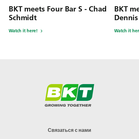
BKT meets Four Bar S - Chad
BKT me
Schmidt
Dennis
Watch it here!
Watch it her
Связаться с нами