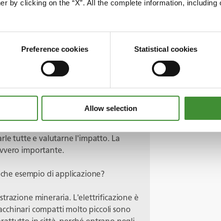
er by clicking on the “X”. All the complete information, includin
come quella solare o eolica. Ma questa
rogeno?
ccarla. Se non c'è sole o vento, puoi
Preference cookies
Statistical cookies
a di queste soluzioni.
isogna valutare il ciclo di vita.
o valutando le cosiddette emissioni “in
Allow selection
i ESG. Dove e come viene prodotta, gli
 Ci sono molte aree diverse, non si può
rle tutte e valutarne l'impatto. La
avvero importante.
alche esempio di applicazione?
trazione mineraria. L'elettrificazione è
 macchinari compatti molto piccoli sono