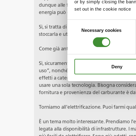
or by simply closing the bann
dunque alle fonti di energia autogenerate, 
set out in the cookie notice
energia può essere immagazzinata come id
Consent
Sì, si tratta di produrla e poi capire come sto
Necessary cookies
Selection
stoccarla e utilizzarla dopo. L'idrogeno è un
Come già anticipato dagli ospiti precedenti, b
Sì, sicuramente. Se ne sta parlando, si stann
Deny
uso”, nonché altri fattori, come gli element
effetti a catena, il dibattito “food vs fuel”.
usare una sola tecnologia. Bisogna considera
fornitura e provenienza del carburante è d
Torniamo all'elettrificazione. Puoi farmi qu
È un tema molto interessante. Prendiamo l'es
legata alla disponibilità di infrastrutture. I