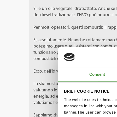
Sì, è un olio vegetale idrotrattato. Anche se l
del diesel tradizionale, l'HVO può ridurre il c
Per molti operatori, questi combustibili ra
Sì, assolutamente. Neanche rottamare macch
potessimo usare quelli esistenti con combus
funzionano più, possiamo sostituirli con altr
combustibili che stiamo analizzando: idrog
Ecco, dell'idrogeno se ne parla da un po'. C
Consent
Lo stiamo studiando attentamente. Abbiamo 
valutando le pile a combustibile. Potrebbero
BRIEF COOKIE NOTICE
energia, ad esempio nei macchinari mobili, q
The website uses technical co
valutiamo l'elettrificazione, come abbiamo 
messages in line with your p
banner.The user can browse w
Sappiamo che i siti minerari sono spesso rem