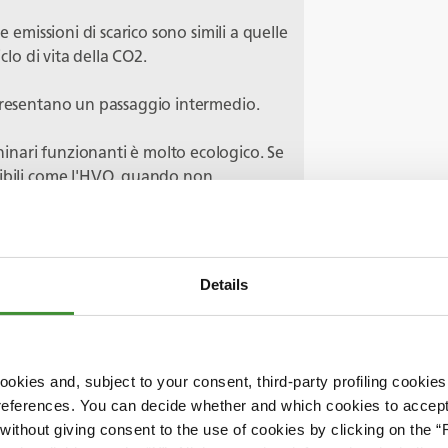
e emissioni di scarico sono simili a quelle
iclo di vita della CO
2.
ppresentano un passaggio intermedio.
inari funzionanti è molto ecologico. Se
tibili come l'HVO, quando non
i meno inquinanti. Ci sono altri
eno, DME, ammoniaca, etanolo e altri.
he novità ci sono?
Details
già presentato una serie di progetti e
 essere usate per la produzione di
uindi sono oggetto di ricerca. E poi
okies and, subject to your consent, third-party profiling cookies
detto.
references. You can decide whether and which cookies to accept 
ithout giving consent to the use of cookies by clicking on the “
oti. Molti operatori passerebbero