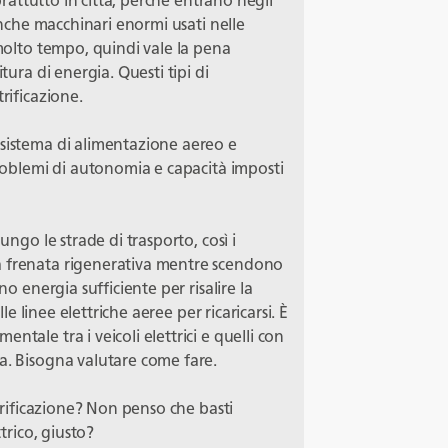
oprattutto in città, perché entrano negli
 anche macchinari enormi usati nelle
 molto tempo, quindi vale la pena
tura di energia. Questi tipi di
rificazione.
 sistema di alimentazione aereo e
problemi di autonomia e capacità imposti
ungo le strade di trasporto, così i
a frenata rigenerativa mentre scendono
no energia sufficiente per risalire la
lle linee elettriche aeree per ricaricarsi. È
tale tra i veicoli elettrici e quelli con
a. Bisogna valutare come fare.
ttrificazione? Non penso che basti
ttrico, giusto?