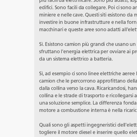
più facili da elettrificare. Sono più adatti, s
edifici. Sono facili da collegare. Poi ci sono
miniere e nelle cave. Questi siti esistono da
investire in buone infrastrutture e nella forni
macchinari e queste aree sono adatti all'elett
Sì. Esistono camion più grandi che usano un
sfruttano l'energia elettrica per ovviare ai 
da un sistema elettrico a batteria.
Sì, ad esempio ci sono linee elettriche aeree l
camion che le percorrono approfittano dell
dalla collina verso la cava. Ricaricandosi, han
collina e le strade di trasporto e ricollegarsi a
una soluzione semplice. La differenza fondamen
motore a combustione interna è nella ricaric
Quali sono gli aspetti ingegneristici dell'ele
togliere il motore diesel e inserire quello ele