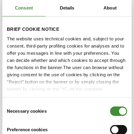
großer Teil des überschüssigen Kohlendioxids
Consent
Details
About
kann dabei sehr effektiv sein. Aber dabei müssen
wir einige unserer Praktiken ändern. Es erhöht
auch die Wasserinfiltration. Wir haben ernsthafte
BRIEF COOKIE NOTICE
Überschwemmungsprobleme, und es kann
sicherlich auch bei diesen Problemen hilfreich
The website uses technical cookies and, subject to your
sein.
consent, third-party profiling cookies for analyses and to
offer you messages in line with your preferences. You
Ja, ich bin froh, dass Sie das erwähnt haben,
can decide whether and which cookies to accept through
Michael, denn meiner Meinung nach ist die
the functions in the banner.The user can browse without
Wasserspeicherung ein entscheidender Aspekt.
giving consent to the use of cookies by clicking on the
Je besser die Bodengesundheit ist, wie Sie gerade
“Reject” button on the banner or by simply closing the
gesagt haben, desto größer ist die Chance, das
banner by clicking on the “X”. All the complete
Risiko von Überschwemmungen zu verringern,
information, including on how to change consent, is set
nicht wahr?
out in the cookie notice
Consent
Necessary cookies
Selection
Das tun wir auf jeden Fall. Da wir versuchen,
unsere landwirtschaftliche Produktion effizienter
Preference cookies
zu gestalten, sind wir auf immer größere