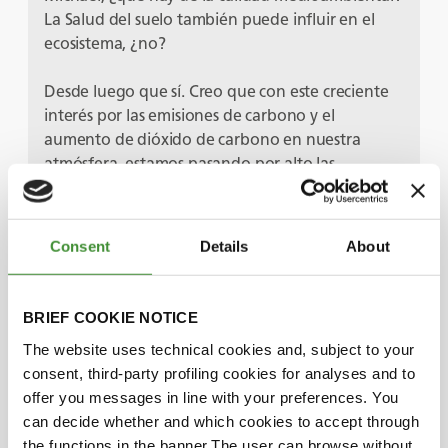
La Salud del suelo también puede influir en el
ecosistema, ¿no?
Desde luego que sí. Creo que con este creciente
interés por las emisiones de carbono y el
aumento de dióxido de carbono en nuestra
atmósfera, estamos pasando por alto las
posibilidades que existen de tener nuestro suelo
secuestrado. Gran parte de ese exceso de dióxido
de carbono puede ser muy eficaz en ese sentido.
Consent
Details
About
Pero para ello tenemos que cambiar algunas de
nuestras prácticas. También aumenta la
infiltración del agua. Tenemos graves problemas
BRIEF COOKIE NOTICE
de inundaciones, y sin duda puede ayudar a lo
The website uses technical cookies and, subject to your
largo de esos problemas también.
consent, third-party profiling cookies for analyses and to
offer you messages in line with your preferences. You
Sí, me alegro de que lo menciones, Michael,
can decide whether and which cookies to accept through
porque el almacenamiento de agua, creo, es un
the functions in the banner.The user can browse without