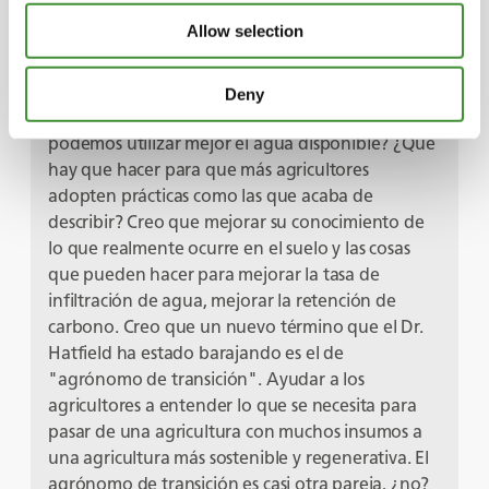
agua y su uso eficiente. Conozco a tu colega, el
Allow selection
Dr. Hatfield, que se ha ocupado de esto en
particular y de los beneficios que un aumento de
la materia orgánica puede aportar al suelo y a la
Deny
capacidad de retención de agua. Pero, ¿cómo
podemos utilizar mejor el agua disponible? ¿Qué
hay que hacer para que más agricultores
adopten prácticas como las que acaba de
describir? Creo que mejorar su conocimiento de
lo que realmente ocurre en el suelo y las cosas
que pueden hacer para mejorar la tasa de
infiltración de agua, mejorar la retención de
carbono. Creo que un nuevo término que el Dr.
Hatfield ha estado barajando es el de
"agrónomo de transición". Ayudar a los
agricultores a entender lo que se necesita para
pasar de una agricultura con muchos insumos a
una agricultura más sostenible y regenerativa. El
agrónomo de transición es casi otra pareja, ¿no?