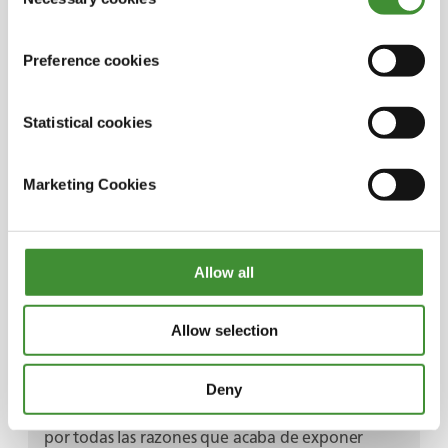
Selection
atmosféricos de dióxido de carbono son ahora
412ppm - que es un 50% más que al comienzo de
la Revolución Industrial, y hemos visto un
Preference cookies
aumento correspondiente en las temperaturas
medias globales. Algunos analistas afirman que
Statistical cookies
tendremos que reducir esos niveles a 350 ppm si
queremos evitar la catástrofe de un mayor
calentamiento. Así que la orientación de la FAO
Marketing Cookies
sobre este tema es bastante significativa, ¿no?
Sí, es un cambio enorme que tenemos que hacer
en muchos sectores. La forma en que yo gestiono
Allow all
el suelo forma parte de esto, tanto porque el
suelo puede emitir gases de efecto invernadero
Allow selection
como porque puede almacenar carbono. La
mayoría de los suelos agrícolas han perdido la
mitad del carbono que tenían cuando
Deny
empezamos a cultivarlos. Esto es fundamental
por todas las razones que acaba de exponer