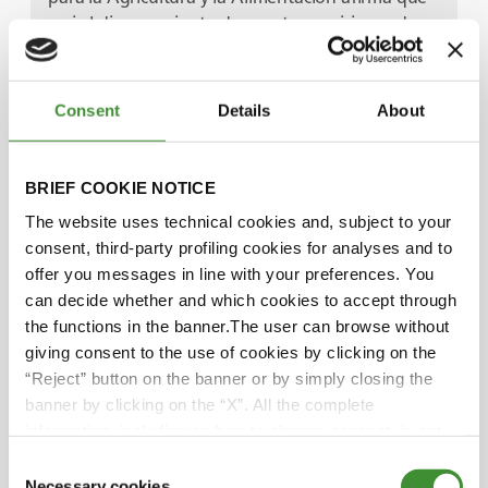
casi el diez por ciento de nuestras emisiones de
carbono podrían secuestrarse - capturarse y
encerrarse - en los suelos agrícolas en los
próximos 25 años.
Consent
Details
About
Todo encaja. Quién mejor para explicarlo que
nuestra segunda invitada. Es investigadora
BRIEF COOKIE NOTICE
científica del Instituto de Salud del Suelo de los
The website uses technical cookies and, subject to your
Estados Unidos. ¡Bienvenida, Dianna Bagnall!
consent, third-party profiling cookies for analyses and to
offer you messages in line with your preferences. You
Hola Ann Helena, Hola Adrian
can decide whether and which cookies to accept through
the functions in the banner.The user can browse without
Nos alegramos de tenerte aquí con nosotros.
giving consent to the use of cookies by clicking on the
Estamos impacientes por escuchar lo que tienes
“Reject” button on the banner or by simply closing the
que decirle a Adrian. Te dejo en sus capaces
banner by clicking on the “X”. All the complete
manos.
information, including on how to change consent, is set
out in the cookie notice
Consent
Gracias Ann Helena. Dianna, los niveles
Necessary cookies