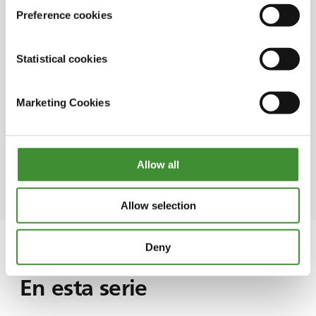
de adoptar nuevas tecnologías debido a la
Preference cookies
carga financiera de inversiones anteriores y a
la falta de demanda del mercado para
determinados cultivos.
Statistical cookies
Las medidas de ahorro de agua en la
Marketing Cookies
agricultura deben equilibrarse con
consideraciones prácticas, ya que hay un límite
a la cantidad de agua que puede conservarse
antes de que resulte poco práctico o
Allow all
insostenible.
Allow selection
Deny
En esta serie