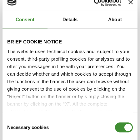
Zac Gazit
Consent
Details
About
Asad Sarwar Qureshi
BRIEF COOKIE NOTICE
Adriano Battilani
The website uses technical cookies and, subject to your
consent, third-party profiling cookies for analyses and to
offer you messages in line with your preferences. You
¿Lo sabías?
can decide whether and which cookies to accept through
the functions in the banner.The user can browse without
giving consent to the use of cookies by clicking on the
Las herramientas de observación de la Tierra,
“Reject” button on the banner or by simply closing the
los drones y los robots están transformando el
banner by clicking on the “X”. All the complete
panorama agrícola, ofreciendo nuevas
information, including on how to change consent, is set
posibilidades y repercutiendo drásticamente
out in the cookie notice
Consent
en las prácticas agrícolas.
Necessary cookies
Selection
Los agricultores se enfrentan a retos a la hora