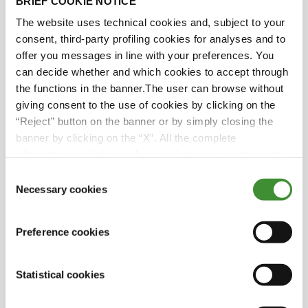
Lo sapevi?
BRIEF COOKIE NOTICE
The website uses technical cookies and, subject to your
consent, third-party profiling cookies for analyses and to
Gli strumenti di osservazione della terra, i
offer you messages in line with your preferences. You
droni e i robot stanno trasformando il
can decide whether and which cookies to accept through
paesaggio agricolo, offrendo nuove possibilità
the functions in the banner.The user can browse without
e incidendo drasticamente sulle pratiche
giving consent to the use of cookies by clicking on the
agricole.
“Reject” button on the banner or by simply closing the
Gli agricoltori devono affrontare sfide
banner by clicking on the “X”. All the complete
nell'adozione di nuove tecnologie a causa
information, including on how to change consent, is set
dell'onere finanziario degli investimenti
out in the cookie notice
Consent
precedenti e della mancanza di domanda di
Necessary cookies
Selection
mercato per alcune colture.
Le misure di risparmio idrico in agricoltura
Preference cookies
devono essere bilanciate con considerazioni
pratiche, poiché esiste un limite alla quantità
Statistical cookies
di acqua che può essere conservata prima che
diventi impraticabile o insostenibile.