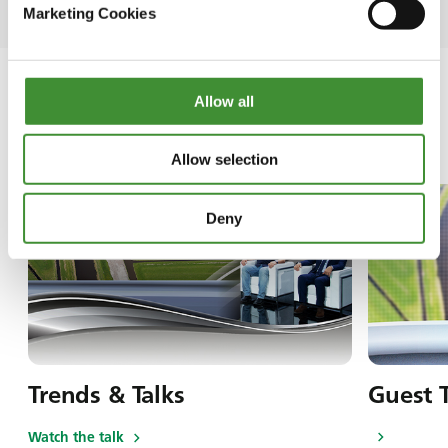
Marketing Cookies
Allow all
In questa serie
Allow selection
Deny
Trends & Talks
Guest 
Watch the talk