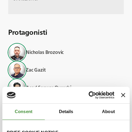
Protagonisti
Nicholas Brozovic
Zac Gazit
Asad Sarwar Qureshi
Adriano Battilani
Consent
Details
About