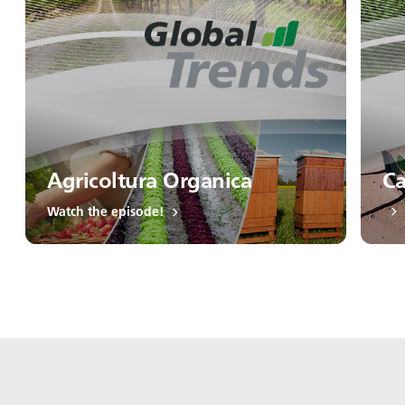
Agricoltura Organica
Ca
Watch the episode!