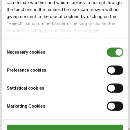
can decide whether and which cookies to accept through
Nonostante il fatto che solo il 20% delle terre
the functions in the banner.The user can browse without
coltivate del mondo sia irrigato, esso produce
giving consent to the use of cookies by clicking on the
il 40% dell'offerta alimentare mondiale.
“Reject” button on the banner or by simply closing the
L'agricoltura consuma il 70% dell'acqua dolce
banner by clicking on the “X”. All the complete
mondiale. Questo settore consuma il 44%
information, including on how to change consent, is set
delle risorse di acqua dolce in Europa.
out in the cookie notice
Consent
Necessary cookies
Selection
In India, quasi un quinto del consumo totale di
elettricità è utilizzato per pompare le acque
sotterranee per l'irrigazione.
Preference cookies
Statistical cookies
Marketing Cookies
In questa serie