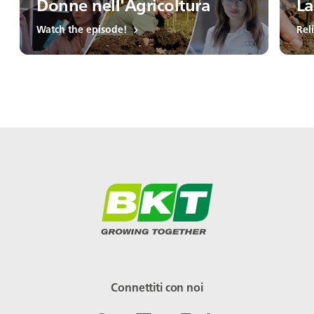
Donne nell'Agricoltura
La
Watch the episode!
Rel
Connettiti con noi