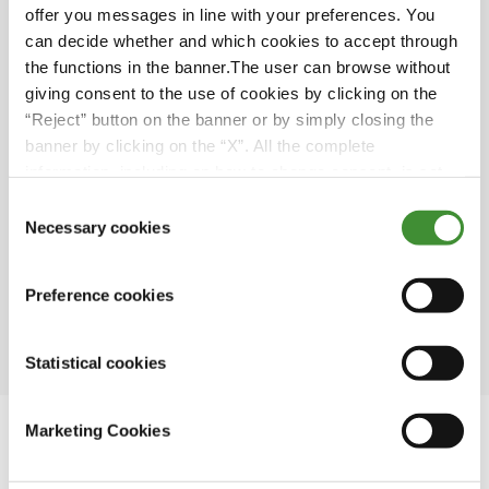
offer you messages in line with your preferences. You
impulsar la mitigación del cambio climático en
can decide whether and which cookies to accept through
la agricultura.
the functions in the banner.The user can browse without
El programa se centra en aprovechar los
giving consent to the use of cookies by clicking on the
resultados de la investigación para marcar una
“Reject” button on the banner or by simply closing the
diferencia significativa en la reducción de las
banner by clicking on the “X”. All the complete
emisiones de gases de efecto invernadero.
information, including on how to change consent, is set
out in the cookie notice
Consent
El Programa Signpost pretende ayudar a los
Necessary cookies
Selection
agricultores a adoptar prácticas respetuosas
con el clima mediante formación, educación,
grupos de debate, publicaciones y artículos en
Preference cookies
los medios de comunicación.
Statistical cookies
Marketing Cookies