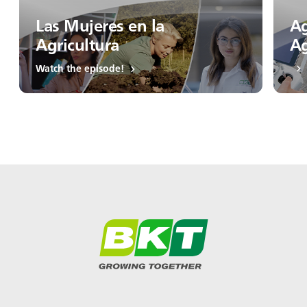
Las Mujeres en la
Ag
Agricultura
Ag
Watch the episode!