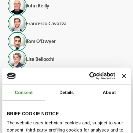
John Reilly
Francesco Cavazza
Tom O’Dwyer
Lisa Bellocchi
¿Lo sabías?
Consent
Details
About
En el Programa Signpost de Irlanda participan
más de 50 socios, entre ellos las principales
BRIEF COOKIE NOTICE
asociaciones lácteas y cárnicas, organizaciones
The website uses technical cookies and, subject to your
agrarias, departamentos gubernamentales y
consent, third-party profiling cookies for analyses and to
organismos estatales, que colaboran para