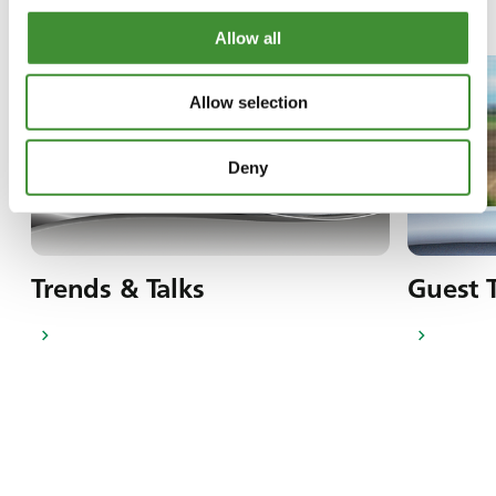
En esta serie
Allow all
Allow selection
Deny
Trends & Talks
Guest T