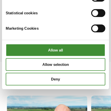
soluciona pronto.
Statistical cookies
Según el estado de
nuestro clima, la última década
Marketing Cookies
ha sido con toda probabilidad
la más calurosa de los últimos
125.000 años.
Allow all
Allow selection
Deny
En esta serie