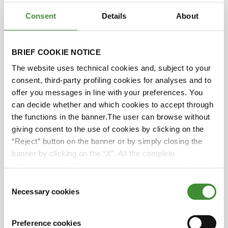
Consent
Details
About
Según un estudio de
2019, los océanos absorbieron
el 90% del calor ganado por la
BRIEF COOKIE NOTICE
Tierra entre 1971 y 2010. Otro
The website uses technical cookies and, subject to your
estudio descubrió que absorbió
consent, third-party profiling cookies for analyses and to
20 sextillones de julios de calor
offer you messages in line with your preferences. You
en 2020, lo que equivale a dos
can decide whether and which cookies to accept through
bombas de Hiroshima cada
the functions in the banner.The user can browse without
segundo.
giving consent to the use of cookies by clicking on the
“Reject” button on the banner or by simply closing the
Cada año, la
banner by clicking on the “X”. All the complete
contaminación atmosférica
information, including on how to change consent, is set
mata a unos 9 millones de
out in the cookie notice
Consent
personas. La mala calidad del
Necessary cookies
Selection
aire asolará las zonas en
desarrollo del sur de Asia y
Preference cookies
África durante años, si no se