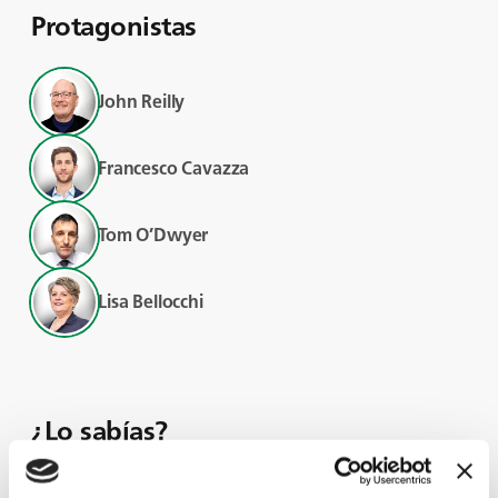
Protagonistas
John Reilly
Francesco Cavazza
Tom O’Dwyer
Lisa Bellocchi
¿Lo sabías?