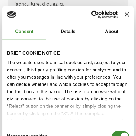
l’agriculture, cliquez ici.
Les protagonistes
Consent
Details
About
Svetla Garbeshkova
BRIEF COOKIE NOTICE
The website uses technical cookies and, subject to your
consent, third-party profiling cookies for analyses and to
Audra Mulkern
offer you messages in line with your preferences. You
can decide whether and which cookies to accept through
Rekha Mehra
the functions in the banner.The user can browse without
giving consent to the use of cookies by clicking on the
“Reject” button on the banner or by simply closing the
Lucia Salmaso
banner by clicking on the “X”. All the complete
information, including on how to change consent, is set
out in the cookie notice
Consent
Le saviez vous?
Necessary cookies