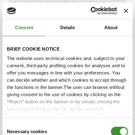
Descubra más sobre las Mujeres en la Agricultura
aquí
.
Consent
Details
About
Protagonistas
BRIEF COOKIE NOTICE
The website uses technical cookies and, subject to your
Svetla Garbeshkova
consent, third-party profiling cookies for analyses and to
offer you messages in line with your preferences. You
Audra Mulkern
can decide whether and which cookies to accept through
the functions in the banner.The user can browse without
giving consent to the use of cookies by clicking on the
Rekha Mehra
“Reject” button on the banner or by simply closing the
banner by clicking on the “X”. All the complete
Lucia Salmaso
information, including on how to change consent, is set
out in the cookie notice
Consent
Necessary cookies
Selection