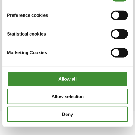
¿Lo sabías?
Preference cookies
● Las mujeres constituyen una parte sustancial
de la población agrícola, pero a menudo no se
Statistical cookies
les tiene en cuenta en su rol de agricultoras.
●En algunas regiones del mundo en
Marketing Cookies
desarrollo, las mujeres representan hasta el
50% de la población agrícola.
● Ya se dediquen a la agricultura, la pesca o la
Allow all
silvicultura, las mujeres se dedican
principalmente a la agricultura.
Allow selection
Deny