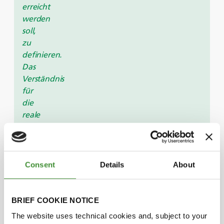
erreicht
werden
soll,
zu
definieren.
Das
Verständnis
für
die
reale
Nutzung
der
Anwendung
und
Consent
Details
About
dann
mit
einem
BRIEF COOKIE NOTICE
Partner
The website uses technical cookies and, subject to your
zu