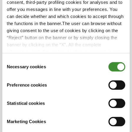
consent, third-party profiling cookies for analyses and to
arbeiten,
offer you messages in line with your preferences. You
der
can decide whether and which cookies to accept through
bei
the functions in the banner.The user can browse without
der
giving consent to the use of cookies by clicking on the
Entwicklung
“Reject” button on the banner or by simply closing the
helfen
banner by clicking on the “X”. All the complete
kann.
information, including on how to change consent, is set
Und
out in the cookie notice
Consent
eine
Necessary cookies
Selection
vollständige
Powertrain-
Solution
Preference cookies
(Antriebssystem-
Lösung)
Statistical cookies
zu
integrieren,
um
Marketing Cookies
diesen