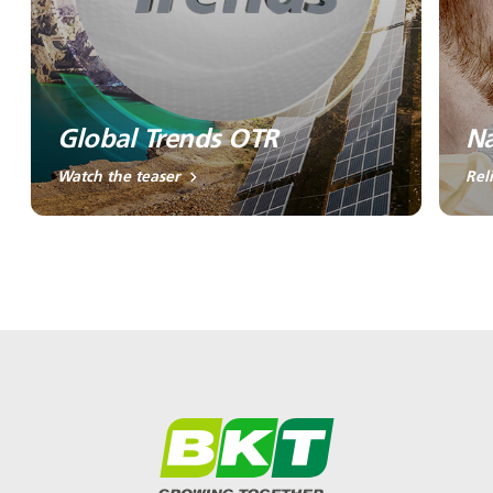
Global Trends OTR
Na
Watch the teaser
Rel