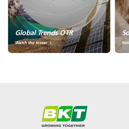
Global Trends OTR
So
Watch the teaser
Rel