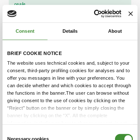
reale
dell'applicazione
e
quindi
Consent
Details
About
collaborare
con
un
BRIEF COOKIE NOTICE
partner
The website uses technical cookies and, subject to your
che
consent, third-party profiling cookies for analyses and to
possa
offer you messages in line with your preferences. You
aiutare
can decide whether and which cookies to accept through
a
the functions in the banner.The user can browse without
sviluppare
giving consent to the use of cookies by clicking on the
e
“Reject” button on the banner or by simply closing the
integrare
banner by clicking on the “X”. All the complete
una
information, including on how to change consent, is set
soluzione
out in the cookie notice
di
Consent
Necessary cookies
propulsione
Selection