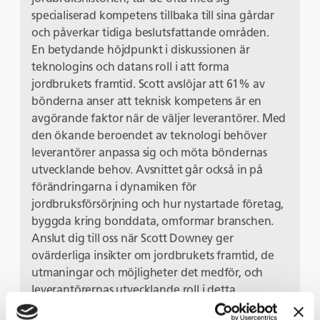
specialiserad kompetens tillbaka till sina gårdar
och påverkar tidiga beslutsfattande områden.
En betydande höjdpunkt i diskussionen är
teknologins och datans roll i att forma
jordbrukets framtid. Scott avslöjar att 61% av
bönderna anser att teknisk kompetens är en
avgörande faktor när de väljer leverantörer. Med
den ökande beroendet av teknologi behöver
leverantörer anpassa sig och möta böndernas
utvecklande behov. Avsnittet går också in på
förändringarna i dynamiken för
jordbruksförsörjning och hur nystartade företag,
byggda kring bonddata, omformar branschen.
Anslut dig till oss när Scott Downey ger
ovärderliga insikter om jordbrukets framtid, de
utmaningar och möjligheter det medför, och
leverantörernas utvecklande roll i detta
föränderliga landskap.