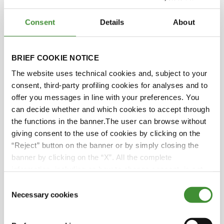
Se hela vårt avsnitt som belyser Generationskiftet
inom jordbruk här.
Consent
Details
About
Protagonister
BRIEF COOKIE NOTICE
The website uses technical cookies and, subject to your
consent, third-party profiling cookies for analyses and to
Matthew Tilt
offer you messages in line with your preferences. You
can decide whether and which cookies to accept through
the functions in the banner.The user can browse without
Diana Lenzi
giving consent to the use of cookies by clicking on the
“Reject” button on the banner or by simply closing the
Scott Downey
banner by clicking on the “X”. All the complete
information, including on how to change consent, is set
out in the cookie notice
Giorgia Scaglia
Consent
Necessary cookies
Selection