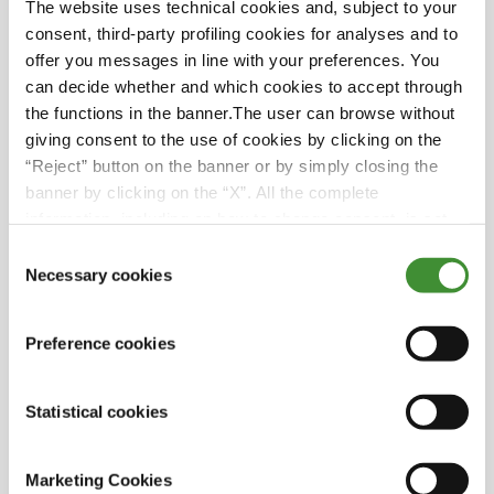
The website uses technical cookies and, subject to your
000 hektar mark på över 30 platser.
consent, third-party profiling cookies for analyses and to
Företagets vision är att bevara jordbrukets
offer you messages in line with your preferences. You
traditioner och förbättra livskvaliteten för
can decide whether and which cookies to accept through
människor i småstäder genom att erbjuda
the functions in the banner.The user can browse without
meningsfull sysselsättning.
giving consent to the use of cookies by clicking on the
“Reject” button on the banner or by simply closing the
BG Agro Agricultural Company använder ett
banner by clicking on the “X”. All the complete
brett utbud av BKT-däck i sina
information, including on how to change consent, is set
jordbruksverksamheter, bland annat
out in the cookie notice
Consent
AGRIMAX SPARGO, AGRIMAX V-FLECTO,
Necessary cookies
Selection
AGRIMAX RT 855, AGRIMAX RT 945 och
MULTIMAX MP 527.
Preference cookies
Teamet uppskattar AGRIMAX V-FLECTO-
däcken för deras VF-teknologi, som har
bidragit till optimerad bränsleförbrukning,
Statistical cookies
minskad markpackning och högre skördar.
Marketing Cookies
Teamet på BG Agro Agricultural Company