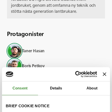
jordbruket, genom att omfamna ny teknik och
stötta nästa generation lantbrukare.
Protagonister
Taner Hasan
Boris Petkov
Visste du att?
Consent
Details
About
BG Agro Agricultural Company grundades för
BRIEF COOKIE NOTICE
över 20 år sedan och omfattar nu nästan 10