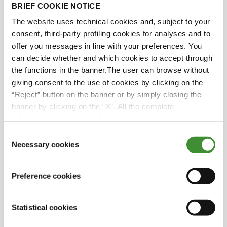
BRIEF COOKIE NOTICE
The website uses technical cookies and, subject to your
consent, third-party profiling cookies for analyses and to
Sabias?
offer you messages in line with your preferences. You
can decide whether and which cookies to accept through
the functions in the banner.The user can browse without
A Herdade do Pigeiro foi pioneira em sistemas
giving consent to the use of cookies by clicking on the
de irrigação inovadores, cobrindo cerca de
“Reject” button on the banner or by simply closing the
30% da sua área agrícola com tecnologia de
banner by clicking on the “X”. All the complete
ponta. Estes sistemas de ponta utilizam uma
information, including on how to change consent, is set
gestão precisa da água, tirando partido de
out in the cookie notice
Consent
sensores e controlos automatizados a fim de
Necessary cookies
Selection
otimizar a utilização dos recursos.
A Herdade do Pigeiro desempenhou um
Preference cookies
papel fundamental na comunidade na época
tumultuosa da Segunda Guerra Mundial. O
generoso apoio da empresa estendeu-se a
Statistical cookies
outras áreas para além dos seus campos, uma