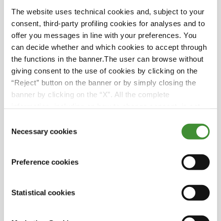
The website uses technical cookies and, subject to your
consent, third-party profiling cookies for analyses and to
Lo sapevi?
offer you messages in line with your preferences. You
can decide whether and which cookies to accept through
Herdade do Pigeiro ha aperto la strada a
the functions in the banner.The user can browse without
sistemi di irrigazione innovativi, coprendo
giving consent to the use of cookies by clicking on the
quasi il 30% dei suoi terreni agricoli con
“Reject” button on the banner or by simply closing the
tecnologie all'avanguardia. Questi sistemi
banner by clicking on the “X”. All the complete
all'avanguardia utilizzano una gestione
information, including on how to change consent, is set
dell'acqua rigorosa, sfruttando sensori e
out in the cookie notice
Consent
controlli automatizzati per ottimizzare
Necessary cookies
Selection
l'utilizzo delle risorse.
Nella tumultuosa epoca della Seconda guerra
Preference cookies
mondiale, Herdade do Pigeiro svolse un ruolo
fondamentale nella comunità. Il generoso
Statistical cookies
sostegno dell'azienda si estese oltre i campi:
per diversi anni fornì infatti cibo e pasti ai
residenti locali durante i periodi di penuria.