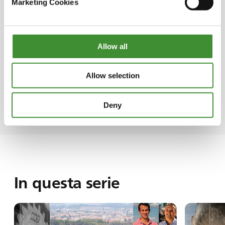
Marketing Cookies
Rinomata per le sue pratiche di allevamento di
suini all'aperto, Herdade do Pigeiro non ha
limitato il raggio d'azione entro i confini del
Allow all
Portogallo. L'azienda ha ampliato con
successo le sue operazioni in Spagna,
dimostrando dedizione alla fornitura di
Allow selection
prodotti di alta qualità a un mercato
internazionale ben più vasto.
Deny
In questa serie