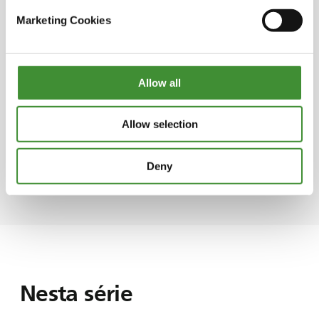
per diversi anni fornì infatti cibo e pasti ai
Marketing Cookies
residenti locali durante i periodi di penuria.
Rinomata per le sue pratiche di allevamento di
suini all'aperto, Herdade do Pigeiro non ha
Allow all
limitato il raggio d'azione entro i confini del
Portogallo. L'azienda ha ampliato con
successo le sue operazioni in Spagna,
Allow selection
dimostrando dedizione alla fornitura di
prodotti di alta qualità a un mercato
Deny
internazionale ben più vasto.
Nesta série