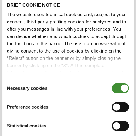
Luís Bulhão Martins
BRIEF COOKIE NOTICE
The website uses technical cookies and, subject to your
consent, third-party profiling cookies for analyses and to
offer you messages in line with your preferences. You
Lo sapevi?
can decide whether and which cookies to accept through
the functions in the banner.The user can browse without
Herdade do Pigeiro ha aperto la strada a
giving consent to the use of cookies by clicking on the
sistemi di irrigazione innovativi, coprendo
“Reject” button on the banner or by simply closing the
quasi il 30% dei suoi terreni agricoli con
banner by clicking on the “X”. All the complete
tecnologie all'avanguardia. Questi sistemi
information, including on how to change consent, is set
all'avanguardia utilizzano una gestione
out in the cookie notice
Consent
dell'acqua rigorosa, sfruttando sensori e
Necessary cookies
Selection
controlli automatizzati per ottimizzare
l'utilizzo delle risorse.
Preference cookies
Nella tumultuosa epoca della Seconda guerra
mondiale, Herdade do Pigeiro svolse un ruolo
Statistical cookies
fondamentale nella comunità. Il generoso
sostegno dell'azienda si estese oltre i campi: