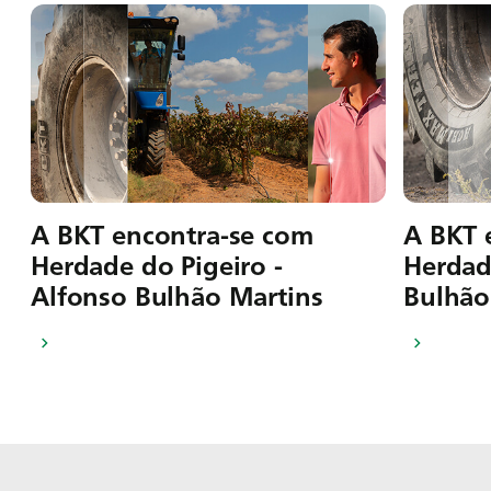
A BKT encontra-se com
A BKT 
Herdade do Pigeiro -
Herdade
Alfonso Bulhão Martins
Bulhão