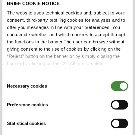
BRIEF COOKIE NOTICE
The website uses technical cookies and, subject to your
consent, third-party profiling cookies for analyses and to
Sabias?
offer you messages in line with your preferences. You
can decide whether and which cookies to accept through
the functions in the banner.The user can browse without
A Herdade do Pigeiro foi pioneira em sistemas
giving consent to the use of cookies by clicking on the
de irrigação inovadores, cobrindo cerca de
“Reject” button on the banner or by simply closing the
30% da sua área agrícola com tecnologia de
banner by clicking on the “X”. All the complete
ponta. Estes sistemas de ponta utilizam uma
information, including on how to change consent, is set
gestão precisa da água, tirando partido de
out in the cookie notice
Consent
sensores e controlos automatizados a fim de
Necessary cookies
Selection
otimizar a utilização dos recursos.
A Herdade do Pigeiro desempenhou um
Preference cookies
papel fundamental na comunidade na época
tumultuosa da Segunda Guerra Mundial. O
generoso apoio da empresa estendeu-se a
Statistical cookies
outras áreas para além dos seus campos, uma