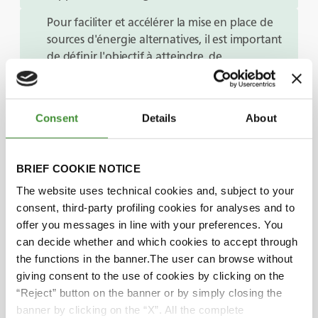
Pour faciliter et accélérer la mise en place de
sources d'énergie alternatives, il est important
de définir l'objectif à atteindre, de
comprendre l'utilisation réelle de l'application,
puis de travailler avec un partenaire qui peut
aider à développer et à intégrer une solution
Consent
Details
About
complète afin de répondre à ces exigences.
Les combustibles fossiles ne sont pas
BRIEF COOKIE NOTICE
inépuisables et, à terme, les générations
futures dépendront de technologies de
The website uses technical cookies and, subject to your
production d'énergie différentes de celles
consent, third-party profiling cookies for analyses and to
dont nous dépendons aujourd'hui.
offer you messages in line with your preferences. You
can decide whether and which cookies to accept through
the functions in the banner.The user can browse without
Liens utiles
giving consent to the use of cookies by clicking on the
“Reject” button on the banner or by simply closing the
banner by clicking on the “X”. All the complete