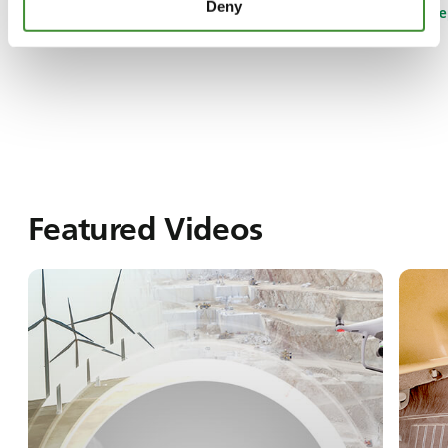
Deny
Relive the Episode
Watch the e
Featured Videos