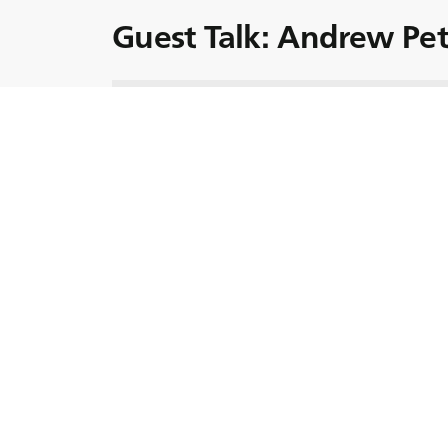
Guest Talk: Andrew Pe
Erkunden Sie die Verbindung der Technolo
Robotik im Bergbau.
Wie verändert Technologie den Horizont de
Vom autonomen Transport der LKWs in die U
der Technologie im Bergbau entwickelt sich 
Tauchen Sie ein in die Vorteile und Herau
zur Inspektion und Überwachung in der Ber
Neuesten Entwicklungen der Robotik im Berg
Andreas Petruska
an; Außerordentlicher Pr
Colorado School of Mines.
Wussten Sie?
Roboter können überall unter Tage gehen
Umlaufbahnen anderer Planeten.