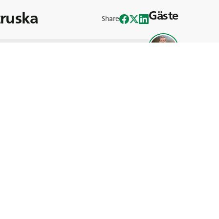
truska
Gäste
Share
Frik Els
gie zwischen Automatisierung und
r Bergbauindustrie?
-Bahn bis hin zu Drohnen. Die Rolle
ständig weiter.
sforderungen der Nutzung von Drohnen
gbauindustrie und entdecken Sie die
bau. Sehen Sie sich das Interview mit
ofessor für Maschinenbau an der
, an Land, tief ins Meer und sogar zu