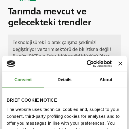
Tarımda mevcut ve
gelecekteki trendler
Teknoloji sürekli olarak çalışma şeklimizi
değiştiriyor ve tarım sektörü de bir istisna değil!
Bugün, BKT'nin Saha Mühendisi Müdürü Piero
Torassa ve Kıdemli Başkanımız ve Teknoloji
Direktörümüz Dilip Vaidya ile tarımdaki mevcut
ve gelecekteki trendleri keşfediyoruz.
Consent
Details
About
Sürdürülebilir kalkınma, şüphesiz şu anda
endüstrinin karşı karşıya olduğu en ciddi
sorunlardan biridir. Ekin verimini ölçeklendirme
BRIEF COOKIE NOTICE
yolu ile artan küresel gıda talebini dengelemek,
The website uses technical cookies and, subject to your
üretkenliği ve çıktıyı artırmak için tarım
consent, third-party profiling cookies for analyses and to
makinelerinde ilerlemeler gerekiyor.
offer you messages in line with your preferences. You
BKT'deki ekip için bu, bu tür ilerlemeleri