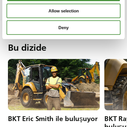
işgücüne ciddi yatırımlar yapmaktadır.
Allow selection
Deny
Bu dizide
BKT Eric Smith ile buluşuyor
BKT Ra
buluşu