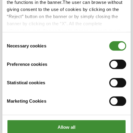
the functions in the banner.The user can browse without
R.H. White İnşaat Şirketi, 100 yılı aşkın bir
giving consent to the use of cookies by clicking on the
süredir aile şirketi olarak faaliyet göstermekte
“Reject” button on the banner or by simply closing the
ve dört kuşaktır işletilmektedir.
banner by clicking on the “X”. All the complete
information, including on how to change consent, is set
BKT lastikleri, sert New England kışlarında bile
out in the cookie notice
Consent
mükemmel çekiş gücü sağlayarak R.H. White'a
Necessary cookies
Selection
tüm yıl boyunca güvenlik ve verimlilik sağlar.
BKT, daha az lastik değişimi ile R.H. White'ın
Preference cookies
işletme maliyetlerini düşürmesine yardımcı
olur ve bütçelerini korumalarını sağlar.
Statistical cookies
Yenilenebilir enerji projelerinde uzmanlaşan
R.H. White enerji, kamu hizmetleri ve sağlık
hizmetleri dahil olmak üzere çeşitli sektörlerde
Marketing Cookies
hizmet vermektedir.
Şirket, güvenlik ve uzmanlık meselelerinde
yılda 1.000'den fazla saat eğitim sunarak
Allow all