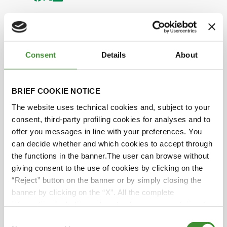
Krysten Anderson - Closer
Than You Think
Consent
Details
About
Bu, üç erkek kardeşi ve kahramanı babası olan
genç bir kızın etkileyici hikayesidir.
BRIEF COOKIE NOTICE
Babasını gururlandırmak için hedeflerine
The website uses technical cookies and, subject to your
ulaşmayı ve hayallerini gerçekleştirmeyi
consent, third-party profiling cookies for analyses and to
arzuluyor. Sürekli bir eğitim, yoğun çaba ve
offer you messages in line with your preferences. You
sevdiklerinin desteğiyle, sevildiğini ve asla yalnız
can decide whether and which cookies to accept through
olmadığını bilerek huzur ve cesaret buluyor.
the functions in the banner.The user can browse without
Bu hikaye bize değerli bir ders veriyor:
giving consent to the use of cookies by clicking on the
hayallerinizin gerçekleşmesi sandığınızdan daha
“Reject” button on the banner or by simply closing the
yakın olabilir.
banner by clicking on the “X”. All the complete
information, including on how to change consent, is set
out in the cookie notice
Consent