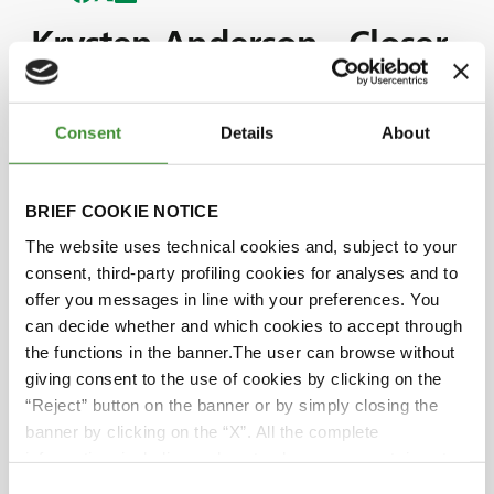
Krysten Anderson - Closer
Than You Think
Consent
Details
About
Dies ist die inspirierende Geschichte, wie ein
junges Mädchen den berühmten Titel ihres
BRIEF COOKIE NOTICE
Vaters übernimmt und Fahrerin des berühmten
Monstertrucks „Grave Digger“ wird. Sie strebt
The website uses technical cookies and, subject to your
danach, ihre Ziele zu erreichen und vor allem
consent, third-party profiling cookies for analyses and to
ihren Vater stolz zu machen. Karen Anderson
offer you messages in line with your preferences. You
betont, wie kontinuierliches Training, harter
can decide whether and which cookies to accept through
Einsatz und die Unterstützung ihrer Lieben sie
the functions in the banner.The user can browse without
antreiben. Schalten Sie ein, wenn sie uns zeigt,
giving consent to the use of cookies by clicking on the
dass die Erfüllung Ihrer Träume näher ist, als Sie
“Reject” button on the banner or by simply closing the
denken.
banner by clicking on the “X”. All the complete
information, including on how to change consent, is set
out in the cookie notice
Consent