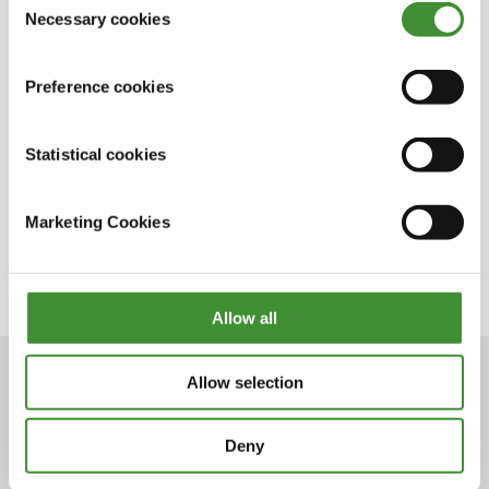
Necessary cookies
Selection
Wussten Sie?
Preference cookies
Krysten Andersons Vater fuhr den berühmten
Monster Truck Grave Digger
Statistical cookies
Krysten glaubt, dass Talent alleine, ohne
ständiges Training, sie nicht weit bringt
Marketing Cookies
Krysten Anderson ist die Gewinnerin des
Rising Star Award 2022 in Monster Jam
Allow all
Allow selection
Deny