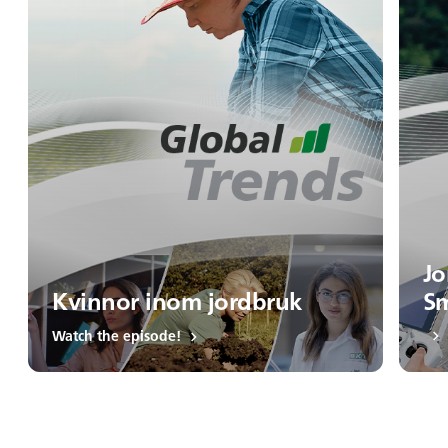
Jo
Kvinnor inom jordbruk
Sm
Watch the episode!