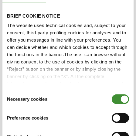
mellan 1971 och 2010. En
annan studie upptäckte att
BRIEF COOKIE NOTICE
haven absorberade 20
The website uses technical cookies and, subject to your
sextiljoner joule värme under
consent, third-party profiling cookies for analyses and to
2020, vilket motsvarar två
offer you messages in line with your preferences. You
Hiroshimabomber varje
can decide whether and which cookies to accept through
sekund.
the functions in the banner.The user can browse without
giving consent to the use of cookies by clicking on the
“Reject” button on the banner or by simply closing the
Varje år dödar
banner by clicking on the “X”. All the complete
luftföroreningar ungefär 9
information, including on how to change consent, is set
miljoner människor. Dålig
out in the cookie notice
luftkvalitet kommer att plåga
Consent
utvecklingsområden i Sydasien
Necessary cookies
Selection
och Afrika under många år
framöver om det inte åtgärdas
Preference cookies
snart.