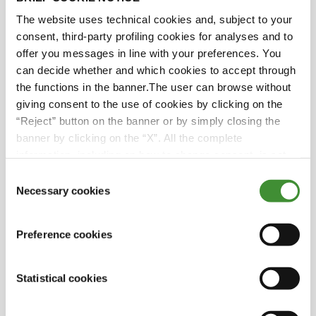
The website uses technical cookies and, subject to your
Visste du?
consent, third-party profiling cookies for analyses and to
offer you messages in line with your preferences. You
Regionen Offaly County i Irland genomgår ett
can decide whether and which cookies to accept through
anmärkningsvärt skifte mot grön energi, med
the functions in the banner.The user can browse without
många vindkraftparker som etableras.
giving consent to the use of cookies by clicking on the
Loughnane Concrete levererar vägmaterial för
“Reject” button on the banner or by simply closing the
betydande projekt, inklusive byggnationen av
banner by clicking on the “X”. All the complete
21 turbiner, vilka förväntas bli landets största
information, including on how to change consent, is set
med sina 185 meter.
out in the cookie notice
Consent
Necessary cookies
Selection
Sedan 1979 har flera medarbetare som
började sin resa i företaget varit ovärderliga
medlemmar i teamet. Den här
Preference cookies
anmärkningsvärda livslängden återspeglar
deras djupa tillgivenhet och orubbliga
Statistical cookies
engagemang. Idag har Loughnane Concrete
en sammanhållen arbetsstyrka på 35 hängivna