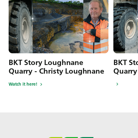
BKT Story Loughnane
BKT St
Quarry - Christy Loughnane
Quarry
Watch it here!