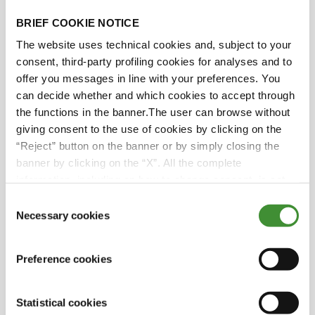
¿Lo sabías?
BRIEF COOKIE NOTICE
The website uses technical cookies and, subject to your
La región irlandesa del condado de Offaly está
consent, third-party profiling cookies for analyses and to
experimentando un gran cambio hacia la
offer you messages in line with your preferences. You
energía sostenible con la creación de
can decide whether and which cookies to accept through
numerosos parques eólicos. Loughnane
the functions in the banner.The user can browse without
Concrete suministra materiales viales para
giving consent to the use of cookies by clicking on the
importantes proyectos, incluida la
“Reject” button on the banner or by simply closing the
construcción de 21 turbinas, que con 185
banner by clicking on the “X”. All the complete
metros se espera que sean las mayores del
information, including on how to change consent, is set
país.
out in the cookie notice
Consent
Necessary cookies
Desde 1979, varios empleados que
Selection
comenzaron su andadura en la empresa
siguen siendo miembros valiosísimos del
Preference cookies
equipo. Esta notable longevidad en la
empresa refleja su profundo afecto y su
compromiso inquebrantable. Actualmente,
Statistical cookies