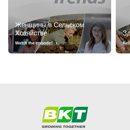
Женщины в Сельском
Хозяйстве
Зд
Watch the episode!
Rel