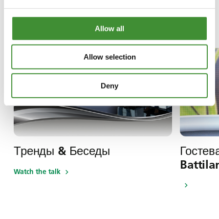
В этом сериале
Allow all
Allow selection
Deny
Тренды & Беседы
Гостев
Battila
Watch the talk