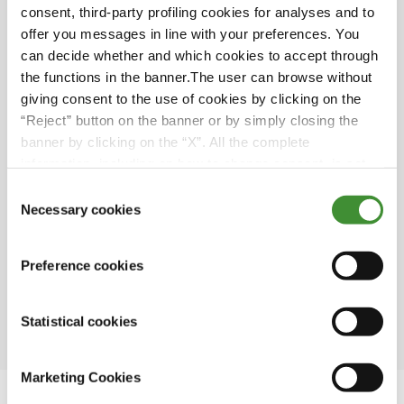
consent, third-party profiling cookies for analyses and to
Вы знали?
offer you messages in line with your preferences. You
can decide whether and which cookies to accept through
the functions in the banner.The user can browse without
Несмотря на то, что орошается всего 20%
giving consent to the use of cookies by clicking on the
мировых пахотных земель, на них
“Reject” button on the banner or by simply closing the
производится 40% мирового
banner by clicking on the “X”. All the complete
продовольствия.
information, including on how to change consent, is set
В Индии почти пятая часть общего
out in the cookie notice
Consent
потребления электроэнергии используется
Necessary cookies
Selection
для откачки грунтовых вод для орошения.
Сельское хозяйство потребляет 70% пресной
Preference cookies
воды в мире. В Европе этот сектор
потребляет 44% ресурсов пресной воды.
Statistical cookies
Marketing Cookies