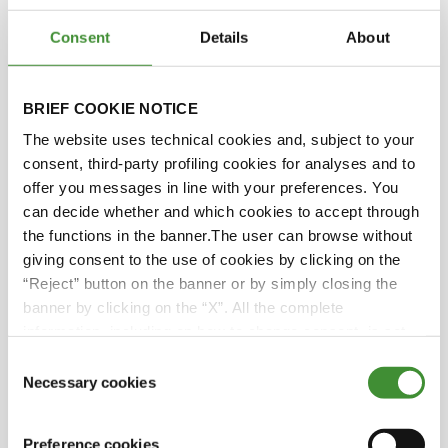
Did you know?
Consent
Details
About
The digging materials can be divided into two
BRIEF COOKIE NOTICE
categories: the “consumables” – coil, oil and
gas – and the minerals used for infrastructure
The website uses technical cookies and, subject to your
and products development that can be
consent, third-party profiling cookies for analyses and to
recycled and reused.
offer you messages in line with your preferences. You
can decide whether and which cookies to accept through
The emissions associated with mining is about
the functions in the banner.The user can browse without
digging materials out of the ground and
giving consent to the use of cookies by clicking on the
transforming the raw material – the ore – into
“Reject” button on the banner or by simply closing the
pure minerals.
banner by clicking on the “X”. All the complete
information, including on how to change consent, is set
Nth Cycle technology’s name, the Oyster – uses
out in the cookie notice
a process named “electro-extraction”: they
Consent
Necessary cookies
combined 7 refined stages to 1 and extract
Selection
specific metals to produce high purity
products.
Preference cookies