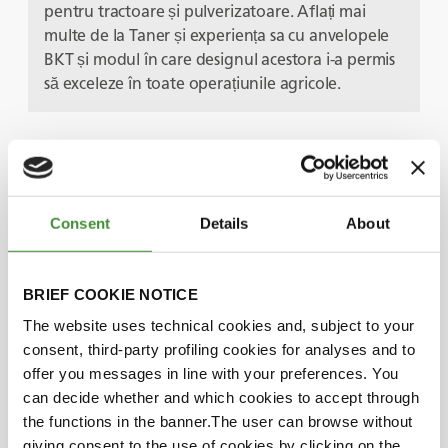
pentru tractoare și pulverizatoare. Aflați mai
multe de la Taner și experiența sa cu anvelopele
BKT și modul în care designul acestora i-a permis
să exceleze în toate operațiunile agricole.
Protagoniști
Consent
Details
About
Taner Hasan
BRIEF COOKIE NOTICE
Boris Petkov
The website uses technical cookies and, subject to your
consent, third-party profiling cookies for analyses and to
offer you messages in line with your preferences. You
Știați că
can decide whether and which cookies to accept through
the functions in the banner.The user can browse without
giving consent to the use of cookies by clicking on the