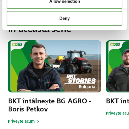
Allow selection
Deny
În această serie
BKT întâlnește BG AGRO -
BKT în
Boris Petkov
Privește ac
Privește acum