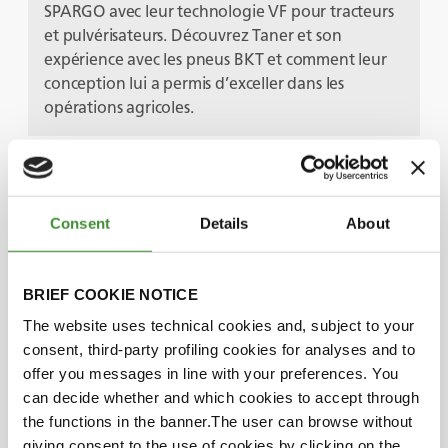
SPARGO avec leur technologie VF pour tracteurs
et pulvérisateurs. Découvrez Taner et son
expérience avec les pneus BKT et comment leur
conception lui a permis d’exceller dans les
opérations agricoles.
Les protagonistes
Consent
Details
About
Taner Hasan
BRIEF COOKIE NOTICE
Boris Petkov
The website uses technical cookies and, subject to your
consent, third-party profiling cookies for analyses and to
offer you messages in line with your preferences. You
can decide whether and which cookies to accept through
Saviez-vous
the functions in the banner.The user can browse without
giving consent to the use of cookies by clicking on the