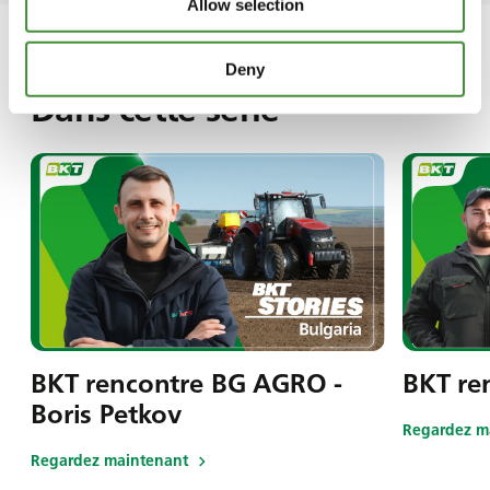
Allow selection
Deny
Dans cette série
BKT rencontre BG AGRO -
BKT re
Boris Petkov
Regardez m
Regardez maintenant