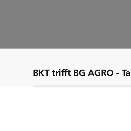
BKT trifft BG AGRO - T
Seit zwei Jahren arbeitet Taner Hasan als 
Agricultural Company. Den Tag beginnt er 
Kontrolle der Maschinen und dem Prüfen des
Seine Begeisterung für die technischen Deta
und er ermutigt auch junge Landwirte, sich
schätzt Taner die Stabilität der BKT MULTI