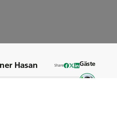
aner Hasan
Gäste
Share
Taner Hasa
Maschinenführer bei der BG Agro
meist mit einer Teambesprechung, der
 Reifendrucks, bevor es aufs Feld geht.
ils der Agrartechnik ist unverkennbar –
 dieses Wissen anzueignen. Besonders
MAX MP 527 Reifen auf Frontladern