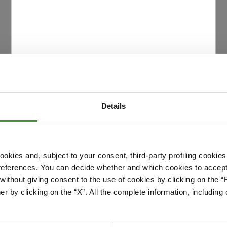
Details
okies and, subject to your consent, third-party profiling cookies
references. You can decide whether and which cookies to accept 
Please accept cookies to access this content
ithout giving consent to the use of cookies by clicking on the “
Edit cookie preferences
er by clicking on the “X”. All the complete information, includin